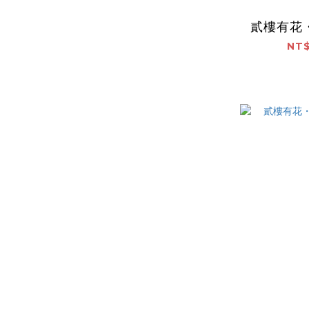
貳樓有花
NT$