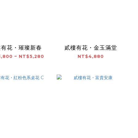
樓有花・璀璨新春
貳樓有花・金玉滿堂
,800 ~ NT$5,280
NT$4,880