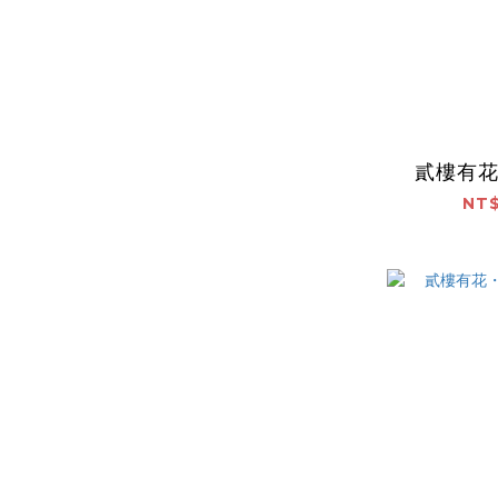
貳樓有
NT$