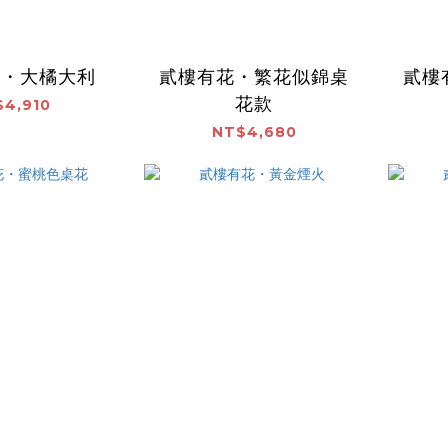
花・大橘大利
貳樓有花・繁花似錦桌
貳樓
花款
4,910
NT$4,680