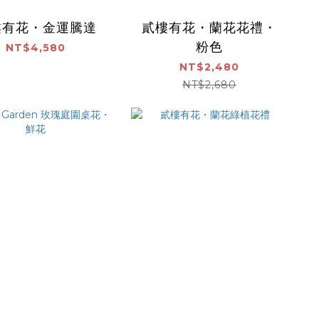
樓有花・金運騰達
貳樓有花・蘭花花禮・
粉色
NT$4,580
NT$2,480
NT$2,680