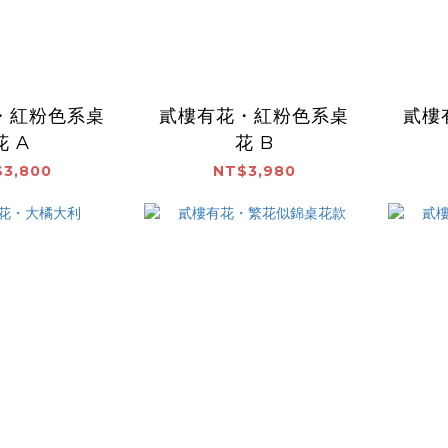
・紅粉色系桌
貳樓有花・紅粉色系桌
貳樓
花 A
花 B
3,800
NT$3,980