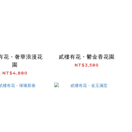
有花・奢華浪漫花
貳樓有花・鬱金香花園
園
NT$3,580
NT$4,880