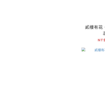
貳樓有花
NT$