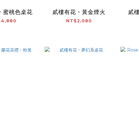
・蜜桃色桌花
貳樓有花・黃金煙火
貳
4,880
NT$2,080