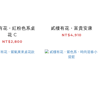
有花・紅粉色系桌
貳樓有花・富貴安康
花 C
NT$4,910
NT$2,800