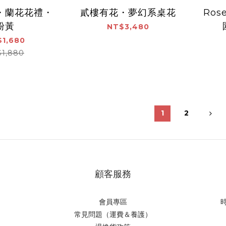
・蘭花花禮・
貳樓有花・夢幻系桌花
Ros
粉黃
NT$3,480
1,680
$1,880
1
2
顧客服務
會員專區
時
常見問題（運費＆養護）