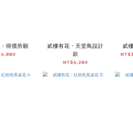
花・得償所願
貳樓有花・天堂鳥設計
貳
款
4,880
NT$3
NT$4,280