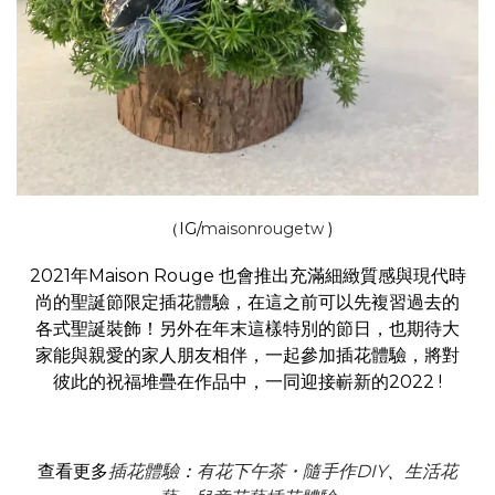
（IG/
maisonrougetw
)
2021年Maison Rouge 也會推出充滿細緻質感與現代時
尚的聖誕節限定插花體驗，在這之前可以先複習過去的
各式聖誕裝飾！另外在年末這樣特別的節日，也期待大
家能與親愛的家人朋友相伴，一起參加插花體驗，將對
彼此的祝福堆疊在作品中，一同迎接嶄新的2022 !
查看更多
插花體驗
：
有花下午茶・隨手作DIY
、
生活花