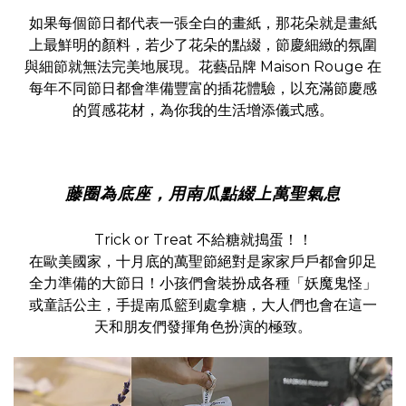
如果每個節日都代表一張全白的畫紙，那花朵就是畫紙
上最鮮明的顏料，若少了花朵的點綴，節慶細緻的氛圍
與細節就無法完美地展現。花藝品牌 Maison Rouge 在
每年不同節日都會準備豐富的插花體驗，以充滿節慶感
的質感花材，為你我的生活增添儀式感。
藤圈為底座，用南瓜點綴上萬聖氣息
Trick or Treat 不給糖就搗蛋！！
在歐美國家，十月底的萬聖節絕對是家家戶戶都會卯足
全力準備的大節日！小孩們會裝扮成各種「妖魔鬼怪」
或童話公主，手提南瓜籃到處拿糖，大人們也會在這一
天和朋友們發揮角色扮演的極致。