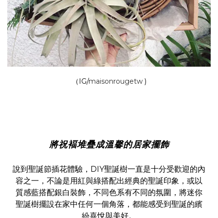
（IG/
maisonrougetw
)
將祝褔堆疊成溫馨的居家擺飾
說到聖誕節插花體驗，DIY聖誕樹一直是十分受歡迎的內
容之一，不論是用紅與綠搭配出經典的聖誕印象，或以
質感藍搭配銀白裝飾，不同色系有不同的氛圍，將迷你
聖誕樹擺設在家中任何一個角落，都能感受到聖誕的繽
紛喜悅與美好。