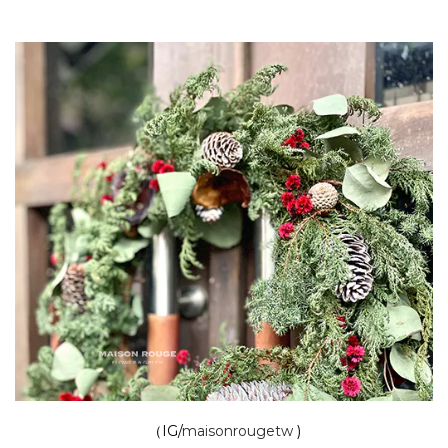
（IG/
maisonrougetw
)