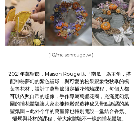
（IG/
maisonrougetw
)
2021年萬聖節，Maison Rouge 以「南瓜」為主角，搭
配神秘夢幻的紫色繡球，與可愛的松果跟象徵秋季的楓
葉等花材，設計了萬聖節限定插花體驗課程，每個人都
可以依照自己的想像，手作專屬萬聖花圈，充滿魔幻氛
圍的插花體驗讓大家都能輕鬆營造神秘又帶點詭譎的萬
聖氛圍～此外今年的萬聖節也特別開設一堂結合香氛、
蠟燭與花材的課程，帶大家體驗不一樣的插花體驗。