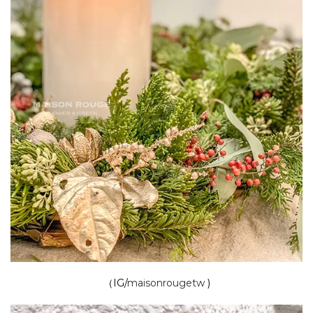
（IG/
maisonrougetw
)