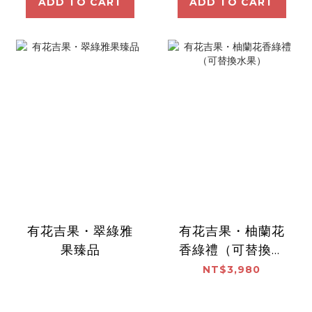
ADD TO CART
ADD TO CART
有花吉果・翠綠雅
有花吉果・柚蘭花
果臻品
香綠禮（可替換水
果）
NT$3,980