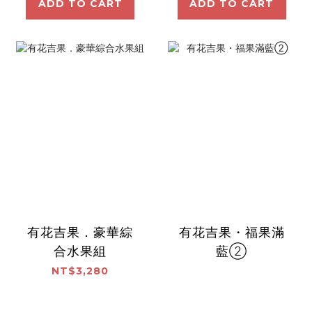
ADD TO CART
ADD TO CART
有花吉果．豪華綜
有花吉果・福果滿
合水果組
藍②
NT$3,280