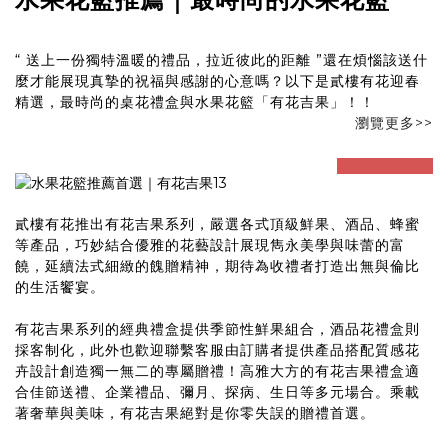
“ 送上一份獨特溫暖的禮品，拉近彼此的距離 ”還在煩惱該送什
麼才能展現真摯的祝福與感謝的心意嗎？以下是貳樓有花迎春
精選，最時尚的桌花禮盒與水果花籃「有花吉果」！！
瀏覽更多>>
prev
next
貳樓有花推出有花吉果系列，嚴選各式頂級鮮果、酒品、蜂蜜
等產品，巧妙結合優雅的花藝設計展現雋永美學與味蕾的富
饒，延續法式細緻的餽贈精神，期待為收禮者打造出無與倫比
的生活饗宴。
有花吉果系列的經典禮盒提供季節性鮮果組合，酒品花禮盒則
採客制化，此外也歡迎聯繫客服由訂購者提供產品搭配質感花
卉設計創造獨一無二的專屬贈禮！高雅大方的有花吉果禮盒適
合佳節送禮、企業禮品、彌月、探病、生日等多元場合。乘載
著奢華與美味，有花吉果絕對是你零失誤的贈禮首選。