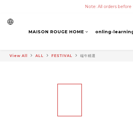
Note: All orders before
MAISON ROUGE HOME
onling-learnin
View All
ALL
FESTIVAL
端午精選