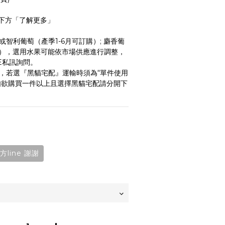
下方「了解更多」
或智利葡萄（產季1-6月可訂購）; 麝香葡
購），選用水果可能依市場供應進行調整，
E私訊詢問。
大，若選『黑貓宅配』運輸時須為“單件使用
如欲購買一件以上且選擇黑貓宅配請分開下
line 謝謝