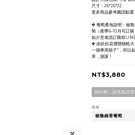
尺寸：26*26*32
更多商品參考圖請點選
✤ 葡萄產地說明：秘魯
萄（產季6-10月可訂
如介意者請訂購前LIN
✤ 由於此花禮體積較
一個專用箱子”，所以
單，謝謝！
NT$3,880
預約制，請先私訊官方
規格