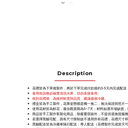
Description
花禮皆為下單後製作，將於下單完成付款後約3-5天內完成配
食用前請務必確實清洗水果，切勿直接食用。
收到花禮後，為維持鮮度與品質，建議儘速冷藏。
禮盒皆為手工製作，花果姿態都是獨一無二，無法保證與照片
使用花材皆為鮮花，最佳觀賞期為5~7天；材料如遇市場缺貨
商品皆手工製作客製化商品，除嚴重瑕疵外，不提供退換貨服
若選擇黑貓宅配，因有尺寸限制故不適用所有花禮，花禮尺寸
黑貓配送皆為冷藏車隔日配送；專人配送（花禮製作完成當天