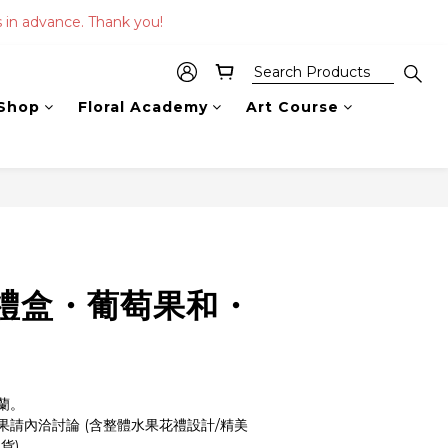
s in advance. Thank you!
 Shop
Floral Academy
Art Course
禮盒・葡萄果和・
蘭。
請內洽討論 (含整體水果花禮設計/精美
貨)