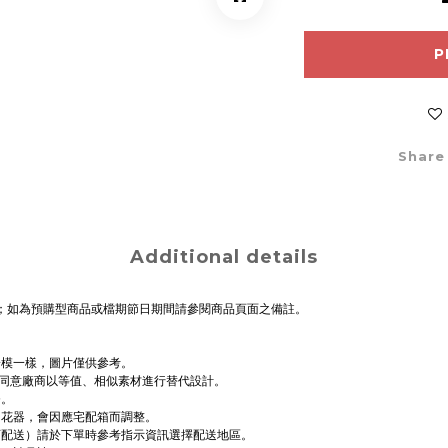
P
Share
Additional details
送；如為預購型商品或檔期節日期間請參閱商品頁面之備註。
一模一樣，圖片僅供參考。
，同意廠商以等值、相似素材進行替代設計。
務。
和花器，會因應宅配箱而調整。
可配送）請於下單時參考指示資訊選擇配送地區。