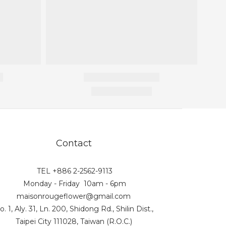
Contact
TEL +886 2-2562-9113
Monday - Friday 10am - 6pm
maisonrougeflower@gmail.com
o. 1, Aly. 31, Ln. 200, Shidong Rd., Shilin Dist.,
Taipei City 111028, Taiwan (R.O.C.)