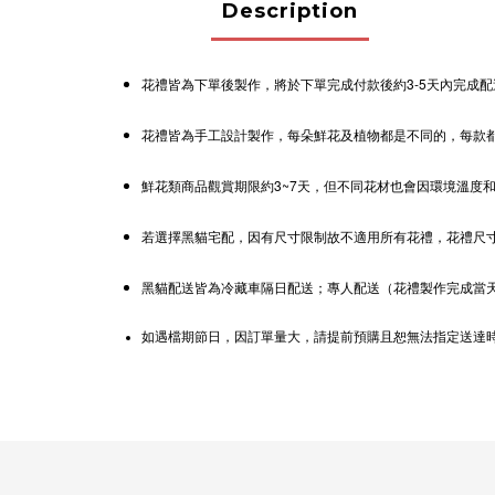
Description
花禮皆為下單後製作，將於下單完成付款後約3-5天內完成
花禮皆為手工設計製作，每朵鮮花及植物都是不同的，每款
鮮花類商品觀賞期限約3~7天，但不同花材也會因環境溫度
若選擇黑貓宅配，因有尺寸限制故不適用所有花禮，花禮尺
黑貓配送皆為冷藏車隔日配送；專人配送（花禮製作完成當
如遇檔期節日，因訂單量大，請提前預購且恕無法指定送達