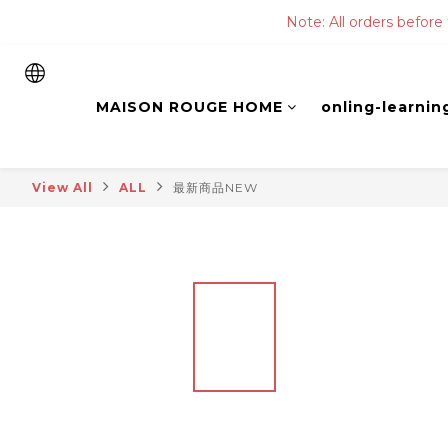
Note: All orders before
MAISON ROUGE HOME
onling-learnin
View All
ALL
最新商品NEW