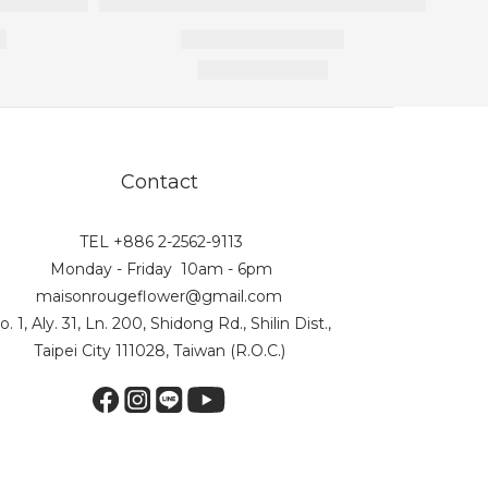
Contact
TEL +886 2-2562-9113
Monday - Friday 10am - 6pm
maisonrougeflower@gmail.com
o. 1, Aly. 31, Ln. 200, Shidong Rd., Shilin Dist.,
Taipei City 111028, Taiwan (R.O.C.)