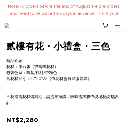
Note: All orders before the end of August are pre-orders 
and need to be placed 3-5 days in advance. Thank you!
貳樓有花・小禮盒・三色
商品介紹
花材：康乃馨（或當季花材）
包裝色系：粉紫/桃紅/杏粉色
含花材尺寸：22*20*22（依花材會有些微差異）
＊花禮需花材備料期，請提早預購，臨時需求將依現場花調整設
計。
NT$2,280