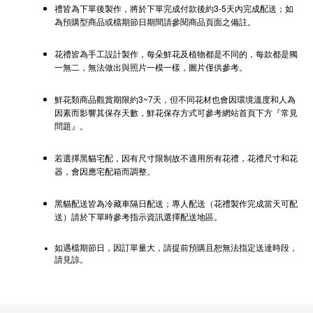
禮皆為下單後製作，將於下單完成付款後約3-5天內完成配送；如
為預購型商品或檔期節日期間請參閱商品頁面之備註。
花禮皆為手工設計製作，每朵鮮花及植物都是不同的，每款都是獨
一無二，無法做出與照片一模一樣，圖片僅供參考。
鮮花類商品觀賞期限約3~7天，但不同花材也會因環境溫度和人為
因素而影響其保存天數，鮮花保存方式可參考網站首頁下方『常見
問題』。
若選擇黑貓宅配，因有尺寸限制故不適用所有花禮，花禮尺寸和花
器，會因應宅配箱而調整。
黑貓配送皆為冷藏車隔日配送；專人配送（花禮製作完成當天可配
送）請於下單時參考指示資訊選擇配送地區。
如遇檔期節日，因訂單量大，請提前預購且恕無法指定送達時段，
請見諒。