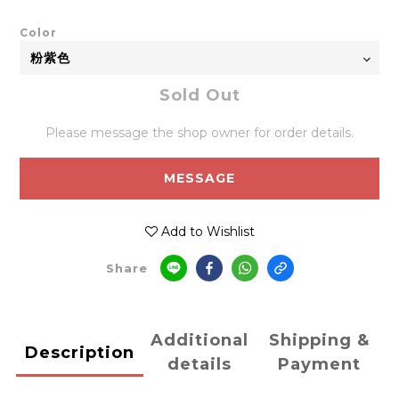
Color
Sold Out
Please message the shop owner for order details.
MESSAGE
Add to Wishlist
Share
Additional
Shipping &
Description
details
Payment