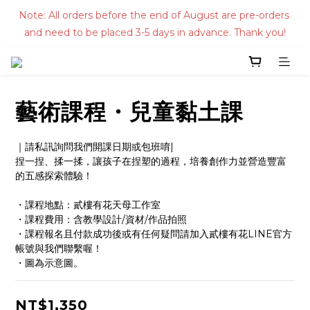
Note: All orders before the end of August are pre-orders 
and need to be placed 3-5 days in advance. Thank you!
藝術課程・兒童黏土課
｜請私訊詢問我們開課日期或包班唷|
捏一捏、揉一揉，讓孩子在捏塑的過程，培養創作力並營造豐富
的五感探索體驗！
・課程地點：貳樓有花天母工作室
・課程費用：含教學設計/資材/作品拍照
・課程報名且付款成功後或有任何疑問請加入貳樓有花LINE官方
帳號與我們聯繫喔！
・圖為示意圖。
NT$1,350