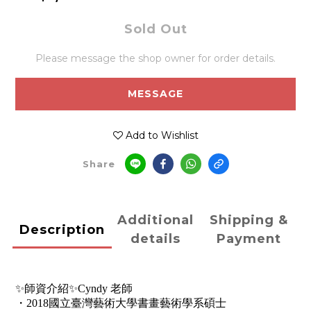
Sold Out
Please message the shop owner for order details.
MESSAGE
Add to Wishlist
Share
Additional
Shipping &
Description
details
Payment
✨師資介紹✨
Cyndy 老師
・2018國立臺灣藝術大學書畫藝術學系碩士