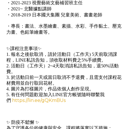
・2021-2023 視覺藝術文藝補習班主任
・2021~ 北醫據點講師
・2018-2019 日本國大集團 兒童美術、書畫老師
・專長：書法、水墨繪畫、素描、水彩、手作黏土、壓克
力畫、色鉛筆繪畫等。
✨課程注意事項✨
1. 報名之後欲取消，請於活動日（工作天) 5天前取消課
程，LINE私訊告知，須收取材料費之5%手續費。
2. 活動日（工作天）2~4天取消請私訊告知，退50%活動
費。
3. 於活動日前一天或當日取消不予退費，且需支付課程花
材費用並自行取回花材。
4. 圖片為打樣圖片，作品依個人創作呈現。
5. 有任何問題歡迎加入LINE官方帳號隨時聯繫我
https://lin.ee/gQKmBUs
們
✨
防疫不鬆懈
✨
為了守護各位的健康與安全，課程將落實以下措施：