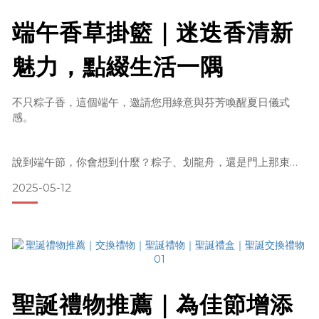
端午香草掛籃｜迷迭香清新
魅力，點綴生活一隅
不只粽子香，這個端午，邀請您用綠意與芬芳喚醒夏日儀式
感。
說到端午節，你會想到什麼？粽子、划龍舟，還是門上那束神
秘的艾草？每年這個時候，習俗總會悄悄提醒我們：季節更
2025-05-12
迭，不僅要吃得有儀式感，生活也該擁有一點節氣的溫度與香
氣。 今年，有一點不一樣。
每年端午我們都會推出不同的節慶商品，今年有別以往的艾草
傳統系列，貳樓有花以一場關於香氣與儀式感的節氣企劃──象
徵守護與記憶的迷迭香，取代傳統的艾草，推出出兩款節氣限
定【香草掛籃】：「晝香」 與 「蘭影」。讓端午不只防疫辟
聖誕禮物推薦｜為佳節增添
邪，更成為一場細膩療癒的嗅