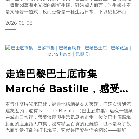
一盤盤閃著海水光澤的新鮮生蠔。對法國人而言，吃生蠔並不
是某種奢華儀式，反而更像是一種生活日常。下班後配杯白
酒、週末在市集站著現吃幾顆，都是非常典型的法式生活風
2026-05-08
景。如果你也是第一次在巴黎吃生蠔，這篇法國生蠔新手指
南，希望能帶你快速看懂法國生蠔的尺寸、產地與經典品種，
以及最重要的——生蠔到底該怎麼吃！為什麼法國生蠔這麼有
名？主要產地有哪些？法
走進巴黎巴士底市集
Marché Bastille，感受迷
人法式生活
不管什麼時候來巴黎，經典地標總是令人著迷，但這次讓我流
連忘返的，還有 Marché Bastille （巴士底市集）這樣一個藏
在城市日常裡，帶著溫度與生活氣息的市集！位於巴士底廣場
對面的這座露天市集，沒有精品百貨的距離感，也不是為了觀
光而刻意打造的打卡場景。它就是巴黎生活的縮影——新鮮花
束、起司攤、剛出爐的法棍、新鮮的蔬果、堆滿冰塊的海鮮、