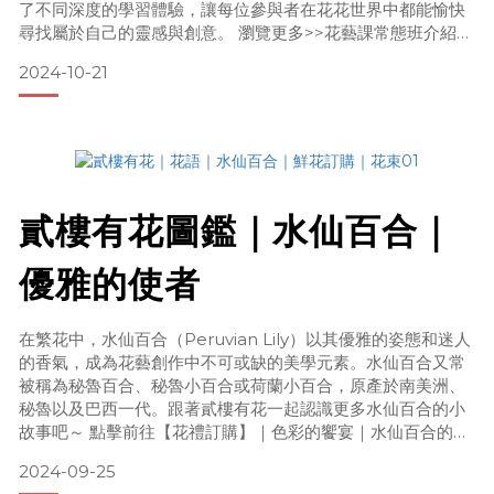
了不同深度的學習體驗，讓每位參與者在花花世界中都能愉快
尋找屬於自己的靈感與創意。 瀏覽更多>>花藝課常態班介紹花
藝與生活美學的結合花藝不僅僅是一門技術，更是一種生活美
2024-10-21
學的體現。透過花藝創作，我們可以學會如何用花來點綴居家
空間，提升整體的氛圍。無論是清新的白色花束，還是色彩斑
斕的花藝作品，這些都能瞬間改變居住空間的氛圍，帶來視
貳樓有花圖鑑｜水仙百合｜
優雅的使者
在繁花中，水仙百合（Peruvian Lily）以其優雅的姿態和迷人
的香氣，成為花藝創作中不可或缺的美學元素。水仙百合又常
被稱為秘魯百合、秘魯小百合或荷蘭小百合，原產於南美洲、
秘魯以及巴西一代。跟著貳樓有花一起認識更多水仙百合的小
故事吧～ 點擊前往【花禮訂購】｜色彩的饗宴｜水仙百合的花
色如同春日的調色盤，擁有黃、白、粉紅和橘色等多種色彩，
2024-09-25
令人眼前一亮。每朵花的花瓣數為六瓣，大小約在3至4.5公分