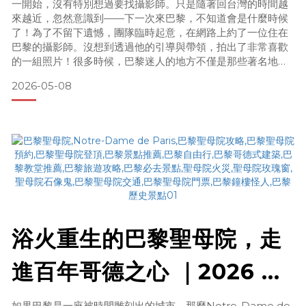
（半日拍攝行程完整公開）
一開始，沒有特別想過要找攝影師。只是隨著回台灣的時間越
來越近，忽然意識到——下一次來巴黎，不知道會是什麼時候
了！為了不留下遺憾，團隊臨時起意，在網路上約了一位住在
巴黎的攝影師。沒想到透過他的引導與帶領，拍出了非常喜歡
的一組照片！很多時候，巴黎迷人的地方不僅是那些著名地
標，還有那些光線、街景、建築與人物自然融合在一起的瞬
2026-05-08
間。如果你剛好也要來巴黎，這條路線很適合作為半日散步行
程的參考！ 📍google map 連結 ＞＞
https://maps.app.goo.gl/YhLU7chQExdJb2g
浴火重生的巴黎聖母院，走
進百年哥德之心 ｜2026 最
新參觀指南・建築亮點・登
如果巴黎是一座被時間雕刻出的城市，那麼Notre-Dame de