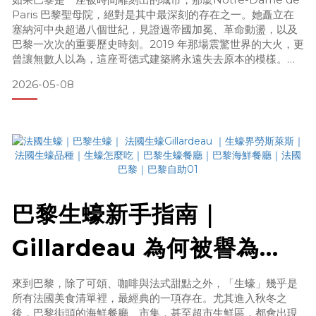
Paris 巴黎聖母院，絕對是其中最深刻的存在之一。她矗立在
頂攻略
塞納河中央超過八個世紀，見證過帝國加冕、革命動盪，以及
巴黎一次次的重要歷史時刻。2019 年那場震驚世界的大火，更
曾讓無數人以為，這座哥德式建築將永遠失去原本的模樣。但
五年後，她回來了。重新開放後的巴黎聖母院，比想像中更加
2026-05-08
明亮、潔白，也與許多人記憶中的樣子截然不同。少了歲月堆
疊出的煙燻感與神祕陰影，如今的她，更像是一座被重新洗亮
的巴黎象徵。有花編輯部將帶你認識重開後的巴黎
巴黎生蠔新手指南｜
Gillardeau 為何被譽為
「生蠔界勞斯萊斯」？第一
來到巴黎，除了可頌、咖啡與法式甜點之外，「生蠔」幾乎是
所有法國美食清單裡，最經典的一項存在。尤其進入秋冬之
次在法國吃生蠔就上手
後，巴黎街頭的海鮮餐廳、市集，甚至超市生鮮區，都會出現