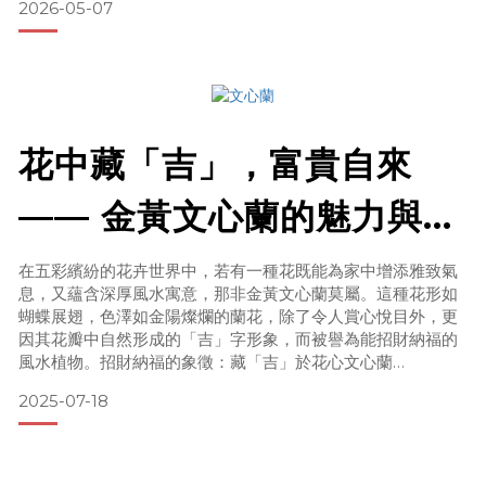
2026-05-07
生蠔，還有推著購物車、慢慢挑選的在地居民。這裡不是景
點，是一個真實屬於在地人的市集。 ｜巴士底市集，巴黎最大
的露天市集之一巴士底市集位於巴黎第11區 Boul
花中藏「吉」，富貴自來
—— 金黃文心蘭的魅力與照
顧指南
在五彩繽紛的花卉世界中，若有一種花既能為家中增添雅致氣
息，又蘊含深厚風水寓意，那非金黃文心蘭莫屬。這種花形如
蝴蝶展翅，色澤如金陽燦爛的蘭花，除了令人賞心悅目外，更
因其花瓣中自然形成的「吉」字形象，而被譽為能招財納福的
風水植物。招財納福的象徵：藏「吉」於花心文心蘭
（Oncidium）在風水學上，有著非常吉祥的象徵意義。尤其
2025-07-18
是金黃色系的文心蘭，色彩如黃金般耀眼，代表財富與榮華。
細看其花形，中間的花瓣展開如「吉」字，被視為「花中藏
吉」的象徵，寓意吉祥如意、財運亨通。因此，不少家庭、店
家與辦公室都喜歡擺