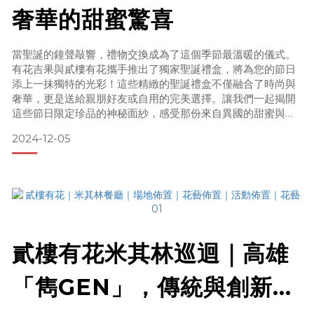
奢華的甜蜜驚喜
當聖誕的鐘聲敲響，禮物交換成為了這個季節最溫暖的儀式。
有花吉果與貳樓有花攜手推出了獨家聖誕禮盒，將為您的節日
添上一抹獨特的光彩！這些精緻的聖誕禮盒不僅融合了時尚與
奢華，更是送給親朋好友或自用的完美選擇。讓我們一起揭開
這些節日限定珍品的神秘面紗，感受那份來自異國的甜蜜與精
緻。 聖誕禮物推薦｜Sugarfina 聖誕限定禮盒組今年聖誕節，
2024-12-05
貳樓有花帶來了來自美國洛杉磯超高人氣糖果品牌 Sugarfina
的聖誕限定禮盒。聖誕禮物推薦Sugarfina 聖誕限定禮盒組，
不僅獨家販售，這款禮盒中的香檳小熊造
貳樓有花米其林巡迴｜高雄
「雋GEN」，傳統與創新的