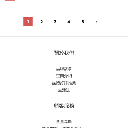
之間，形成優雅的總狀花序，花朵靜靜地盛開，彷彿在低語著
春天的秘密。這些花朵不僅吸引目光，還因獨特的色彩
1
2
3
4
5
關於我們
品牌故事
空間介紹
媒體好評推薦
生活誌
顧客服務
會員專區