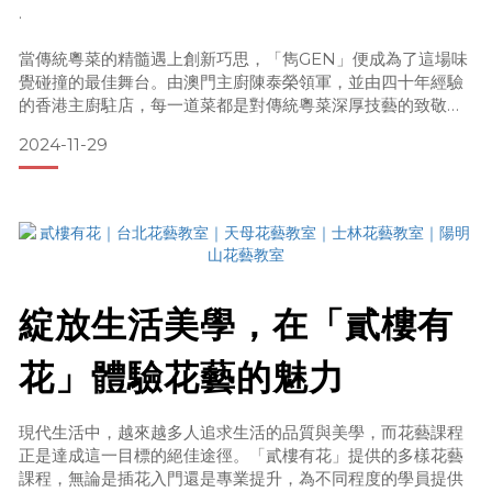
美食盛宴
.
當傳統粵菜的精髓遇上創新巧思，「雋GEN」便成為了這場味
覺碰撞的最佳舞台。由澳門主廚陳泰榮領軍，並由四十年經驗
的香港主廚駐店，每一道菜都是對傳統粵菜深厚技藝的致敬，
同時又帶有現代的創新魅力。
2024-11-29
.(圖＆文｜Ｍaison Rouge 團隊製作，未經許可禁止轉載)
✦ 餐廳設計與文化氛圍 ✦
走進「雋GEN」，首先映入眼簾的是挑高、明亮的室內大廳，
牆上掛著由書法大師張月華親筆揮毫，融合楷書與隸書的字
跡，將美的精神蘊藏於內，猶如細火慢燉，用心才能釋放精
綻放生活美學，在「貳樓有
華，與餐廳理念與料理相互呼應，展現出
花」體驗花藝的魅力
現代生活中，越來越多人追求生活的品質與美學，而花藝課程
正是達成這一目標的絕佳途徑。「貳樓有花」提供的多樣花藝
課程，無論是插花入門還是專業提升，為不同程度的學員提供