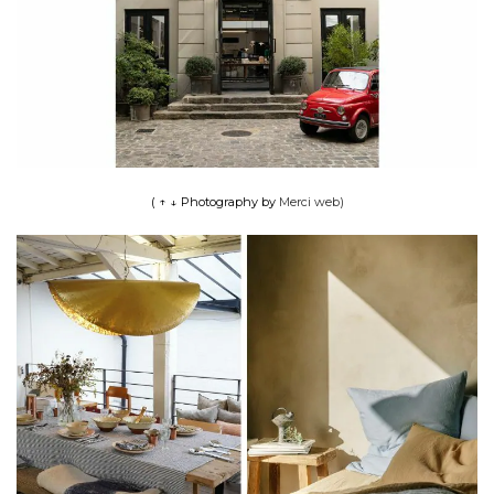
( ↑ ↓
Photography by
Merci web
)