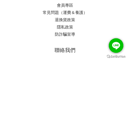
會員專區
常見問題（運費＆養護）
退換貨政策
隱私政策
防詐騙宣導
聯絡我們
時間 / Monday - Friday 週一至週五 10am - 6pm （空間平
日不開放，採預約制優先）
信箱 /maisonrougeflower@gmail.com
地址/ 11111台北市士林區士東路200巷31弄1號
｜聯繫請加入官方line, 由專人為您服務｜