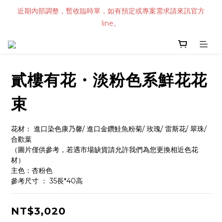
近期內部調整，暫收臨時單，如有預定或專案需求請來訊官方
line。
貳樓有花・淡粉色系鮮花花
束
花材： 進口染色康乃馨/ 進口金鑽鮭魚粉菊/ 玫瑰/ 雷斯花/ 翠珠/ 
合歡葉
（圖片僅供參考，若遇市場缺貨請允許我們為您更換相近色花
材）
主色：杏粉色
參考尺寸 ： 35長*40高
NT$3,020