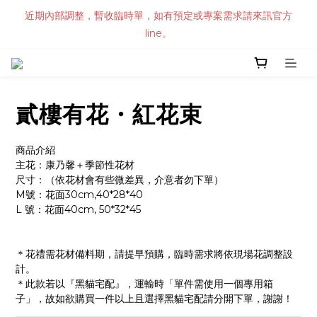
近期內部調整，暫收臨時單，如有預定或專案需求請來訊官方
line。
貳樓有花・紅花束
商品介紹
主花：康乃馨＋季節性花材
尺寸：（依花材會有些微差異，介意者勿下單）
M號：花面30cm,40*28*40
L 號：花面40cm, 50*32*45
＊花禮需花材備料期，請提早預購，臨時需求將依現場花調整設
計。
＊此款若以『黑貓宅配』，運輸時「單件需使用一個專用箱
子」，故如欲購買一件以上且選擇黑貓宅配請分開下單，謝謝！