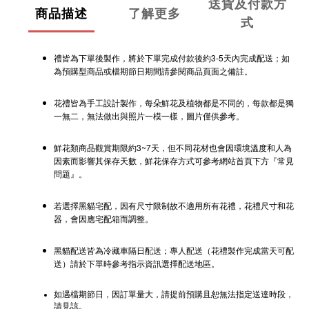
送貨及付款方
商品描述
了解更多
式
禮皆為下單後製作，將於下單完成付款後約3-5天內完成配送；如
為預購型商品或檔期節日期間請參閱商品頁面之備註。
花禮皆為手工設計製作，每朵鮮花及植物都是不同的，每款都是獨
一無二，無法做出與照片一模一樣，圖片僅供參考。
鮮花類商品觀賞期限約3~7天，但不同花材也會因環境溫度和人為
因素而影響其保存天數，鮮花保存方式可參考網站首頁下方『常見
問題』。
若選擇黑貓宅配，因有尺寸限制故不適用所有花禮，花禮尺寸和花
器，會因應宅配箱而調整。
黑貓配送皆為冷藏車隔日配送；專人配送（花禮製作完成當天可配
送）請於下單時參考指示資訊選擇配送地區。
如遇檔期節日，因訂單量大，請提前預購且恕無法指定送達時段，
請見諒。