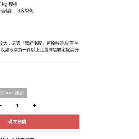
kg 櫻桃
訊討論，可客製化
較大，若選『黑貓宅配』運輸時須為“單件
所以如欲購買一件以上且選擇黑貓宅配請分
line 謝謝
現在預購