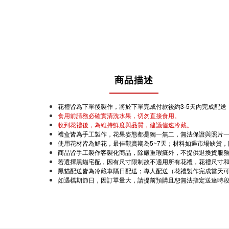
商品描述
花禮皆為下單後製作，將於下單完成付款後約3-5天內完成配
食用前請務必確實清洗水果，切勿直接食用。
收到花禮後，為維持鮮度與品質，建議儘速冷藏。
禮盒皆為手工製作，花果姿態都是獨一無二，無法保證與照片
使用花材皆為鮮花，最佳觀賞期為5~7天；材料如遇市場缺貨
商品皆手工製作客製化商品，除嚴重瑕疵外，不提供退換貨服
若選擇黑貓宅配，因有尺寸限制故不適用所有花禮，花禮尺寸
黑貓配送皆為冷藏車隔日配送；專人配送（花禮製作完成當天
如遇檔期節日，因訂單量大，請提前預購且恕無法指定送達時