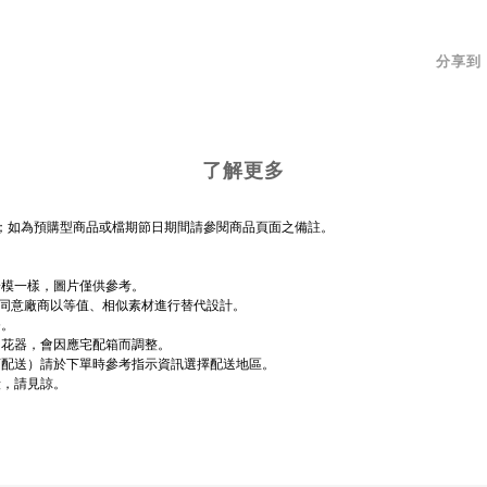
分享到
了解更多
送；如為預購型商品或檔期節日期間請參閱商品頁面之備註。
一模一樣，圖片僅供參考。
，同意廠商以等值、相似素材進行替代設計。
務。
和花器，會因應宅配箱而調整。
可配送）請於下單時參考指示資訊選擇配送地區。
段，請見諒。