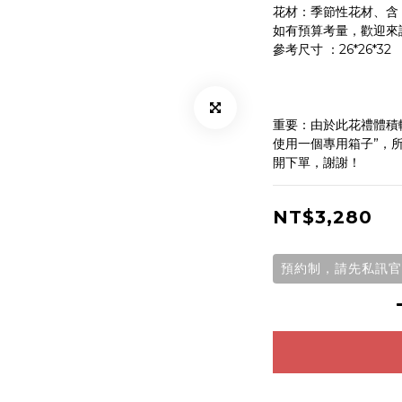
花材：季節性花材、含 1
如有預算考量，歡迎來
參考尺寸 ：26*26*32
重要：由於此花禮體積
使用一個專用箱子”，
開下單，謝謝！
NT$3,280
預約制，請先私訊官方