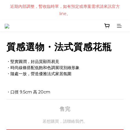
近期內部調整，暫收臨時單，如有預定或專案需求請來訊官方
line。
質感選物・法式質感花瓶
・堅實圓潤，好品質顯而易見 
・時尚線條搭配低飽和色調展現別緻形象
・隨處一放，營造優雅法式家居氛圍
・口徑 9.5cm 高 20cm
售完
若想購買，請聯絡我們。