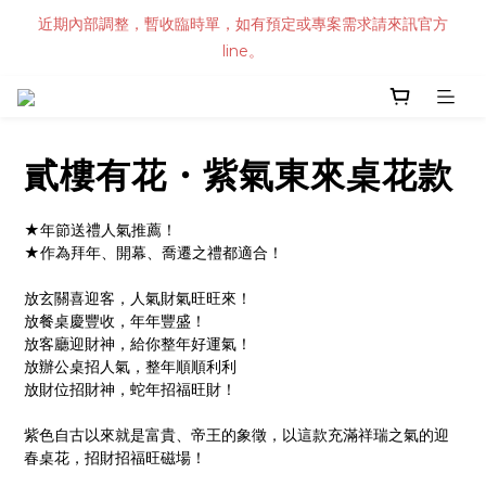
近期內部調整，暫收臨時單，如有預定或專案需求請來訊官方
line。
貳樓有花・紫氣東來桌花款
★年節送禮人氣推薦！
★作為拜年、開幕、喬遷之禮都適合！
放玄關喜迎客，人氣財氣旺旺來！
放餐桌慶豐收，年年豐盛！
放客廳迎財神，給你整年好運氣！
放辦公桌招人氣，整年順順利利
放財位招財神，蛇年招福旺財！
紫色自古以來就是富貴、帝王的象徵，以這款充滿祥瑞之氣的迎
春桌花，招財招福旺磁場！
＿