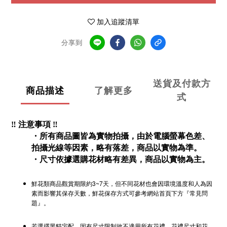
加入追蹤清單
分享到
送貨及付款方
商品描述
了解更多
式
‼️ 注意事項
‼️
・所有商品圖皆為實物拍攝，由於電腦螢幕色差、
拍攝光線等因素，略有落差，商品以實物為準。
・尺寸依據選購花材略有差異，商品以實物為主。
鮮花類商品觀賞期限約3~7天，但不同花材也會因環境溫度和人為因
素而影響其保存天數，鮮花保存方式可參考網站首頁下方『常見問
題』。
若選擇黑貓宅配，因有尺寸限制故不適用所有花禮，花禮尺寸和花