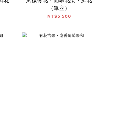
鮮花
貳樓有花・開幕花架・鮮花
（單座）
NT$5,500