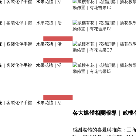
prev
next
prev
next
prev
next
各大媒體相關報導｜貳樓
感謝媒體的喜愛與推薦：工商時