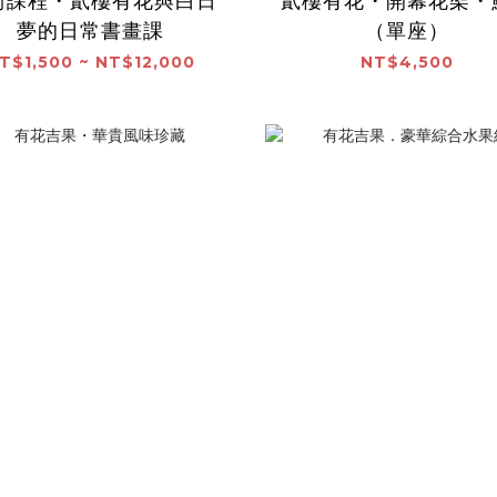
術課程・貳樓有花與白日
貳樓有花・開幕花架・
夢的日常書畫課
（單座）
T$1,500 ~ NT$12,000
NT$4,500