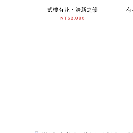
貳樓有花・清新之韻
有
NT$2,880