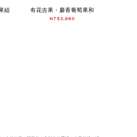
果組
有花吉果・麝香葡萄果和
NT$3,880