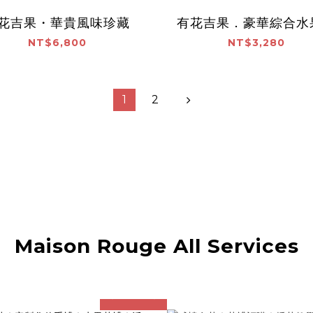
花吉果・華貴風味珍藏
有花吉果．豪華綜合水
NT$6,800
NT$3,280
1
2
Maison Rouge All Services
prev
next