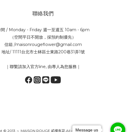
聯絡我們
間 / Monday - Friday 週一至週五 10am - 6pm
（空間平日不開放，採預約制優先）
信箱 /maisonrougeflower@gmail.com
地址/ 11111台北市士林區士東路200巷31弄1號
｜聯繫請加入官方line, 由專人為您服務｜
Message us
Message us
Message us
SON ROUGE 貳樓有花.All rights reserved