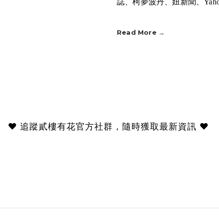
誌、柯夢波丹、妞新聞、Yah
Read More
→
❤︎ 追蹤貳樓有花官方社群，隨時獲取最新資訊
❤︎