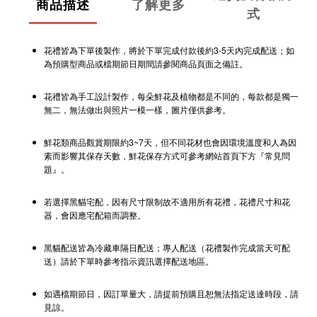
商品描述
了解更多
式
花禮皆為下單後製作，將於下單完成付款後約3-5天內完成配送；如
為預購型商品或檔期節日期間請參閱商品頁面之備註。
花禮皆為手工設計製作，每朵鮮花及植物都是不同的，每款都是獨一
無二，無法做出與照片一模一樣，圖片僅供參考。
鮮花類商品觀賞期限約3~7天，但不同花材也會因環境溫度和人為因
素而影響其保存天數，鮮花保存方式可參考網站首頁下方『常見問
題』。
若選擇黑貓宅配，因有尺寸限制故不適用所有花禮，花禮尺寸和花
器，會因應宅配箱而調整。
黑貓配送皆為冷藏車隔日配送；專人配送（花禮製作完成當天可配
送）請於下單時參考指示資訊選擇配送地區。
如遇檔期節日，因訂單量大，請提前預購且恕無法指定送達時段，請
見諒。