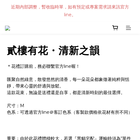
近期內部調整，暫收臨時單，如有預定或專案需求請來訊官方
line。
貳樓有花・清新之韻
＊花禮訂購前，務必聯繫官方line喔！
匯聚自然綠意，散發悠然的清香，每一朵花朵都象徵著純粹與恬
靜，帶來心靈的舒適與放鬆。
這款花束，無論是送禮還是自享，都是清新時刻的最佳選擇。
尺寸：M
色系：可透過官方line＠客訂色系（客製款價格依花材有所不同）
重要：由於此花禮體積較大，若選『黑貓宅配』運輸時須為“單件