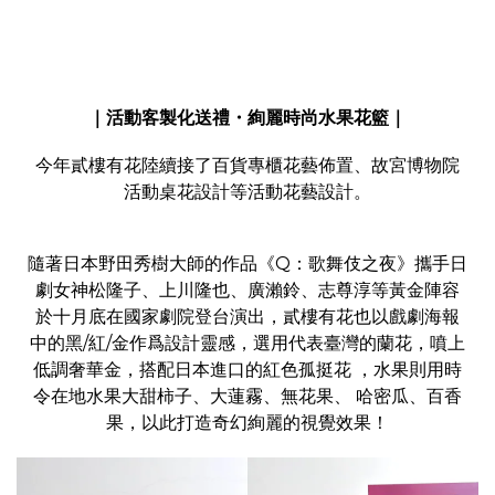
｜活動客製化送禮・絢麗時尚水果花籃｜
今年貳樓有花陸續接了百貨專櫃花藝佈置、故宮博物院
活動桌花設計等活動花藝設計。
隨著日本野田秀樹大師的作品《Q：歌舞伎之夜》攜手日
劇女神松隆子、上川隆也、廣瀨鈴、志尊淳等黃金陣容
於十月底在國家劇院登台演出，貳樓有花也以戲劇海報
中的黑/紅/金作爲設計靈感，選用代表臺灣的蘭花，噴上
低調奢華金，搭配日本進口的紅色孤挺花 ，水果則用時
令在地水果大甜柿子、大蓮霧、無花果、 哈密瓜、百香
果，以此打造奇幻絢麗的視覺效果！