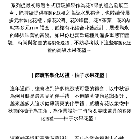
系列從最初嚴選各式頂級鮮果作為花X果的組合發展至
今，除持續提供
之高級水果禮盒，也陸續發展
客製化送禮
多元
花禮，像花X酒、花X蜂蜜、花X茶葉、花X肉
客製化
粽等多元mix 禮盒，貳樓有花結合花藝設計，展現雋永
的學與味蕾的富饒。
如果你也喜歡這種具備多重感官體
驗、時尚與驚喜的
，不妨參考以下這些
客製化送禮
客製化送
的高級水果花籃～
禮
｜節慶客製化送禮・柚子水果花籃｜
逢年過節，總會收到許多精緻或可愛的禮盒，以中秋節
為例月餅是最常見的伴手禮，不過隨著健康意識提升，
越來越多人追求健康清爽的伴手禮，貳樓有花以象徵中
秋節的柚子為主角，為企業設計了時尚＆美味兼具的
客製
——柚子水果花籃！
化送禮
清爽柚子搭配高雅花藝設計，不止企業送禮別出心裁，