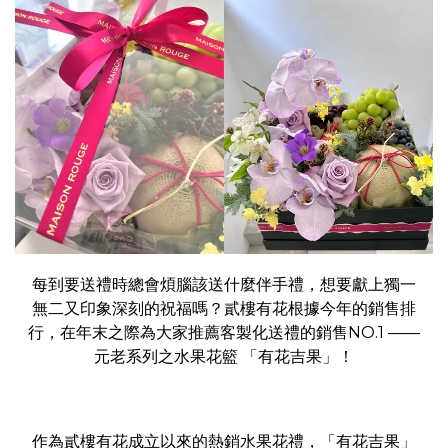
每到要送禮時總會煩腦該送什麼伴手禮，想要獻上獨一
無二又印象深刻的祝福嗎？貳樓有花根據今年的銷售排
行，在年末之際為大家推薦客製化送禮的銷售NO.1 ——
元老系列之水果花籃 「有花吉果」！
作為貳樓有花成立以來的熱銷水果花禮，「有花吉果」