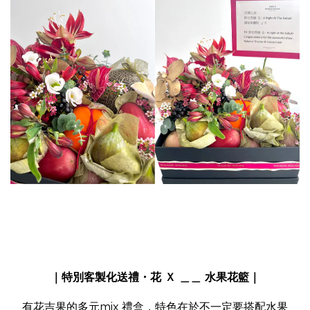
｜特別客製化送禮・花 Ｘ ＿＿ 水果花籃｜
有花吉果的多元mix 禮盒，特色在於不一定要搭配水果