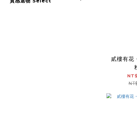
質感選物 Select
貳樓有花
NT$
NT