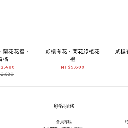
・蘭花花禮・
貳樓有花・蘭花綠植花
貳樓
粉橘
禮
2,480
NT$5,600
$2,680
顧客服務
會員專區
時